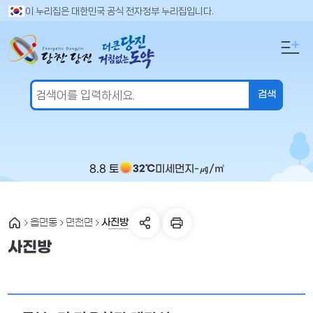
만
검
이 누리집은 대한민국 공식 전자정부 누리집입니다.
색
족
어
도
입
의
력
견
을
입
력
해
주
8.8 토
미세먼지
-
㎍/㎥
32℃
세
요
사진방
읍면동
면천면
사진방