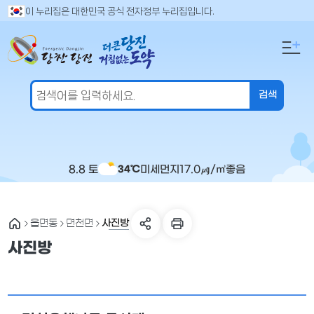
만
검
이 누리집은 대한민국 공식 전자정부 누리집입니다.
색
족
어
도
입
의
력
견
을
입
력
해
주
8.8 토
미세먼지
17.0
㎍/㎥
좋음
34℃
세
요
사진방
읍면동
면천면
사진방