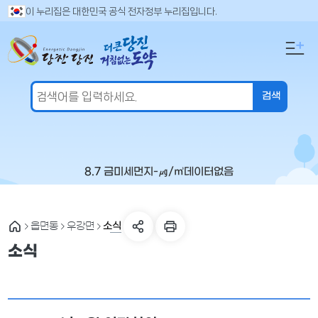
만
검
이 누리집은 대한민국 공식 전자정부 누리집입니다.
색
족
어
도
입
의
력
견
을
입
력
해
주
8.7 금
미세먼지
-
㎍/㎥
데이터없음
세
요
소식
읍면동
우강면
소식