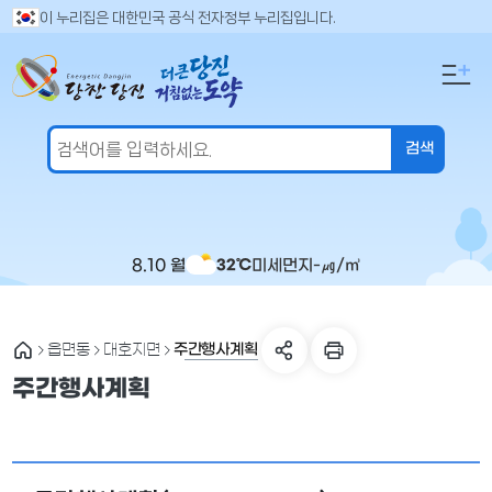
만
검
이 누리집은 대한민국 공식 전자정부 누리집입니다.
색
족
어
도
입
의
력
견
을
입
력
해
주
8.10 월
미세먼지
-
㎍/㎥
32℃
세
요
주간행사계획
읍면동
대호지면
주간행사계획