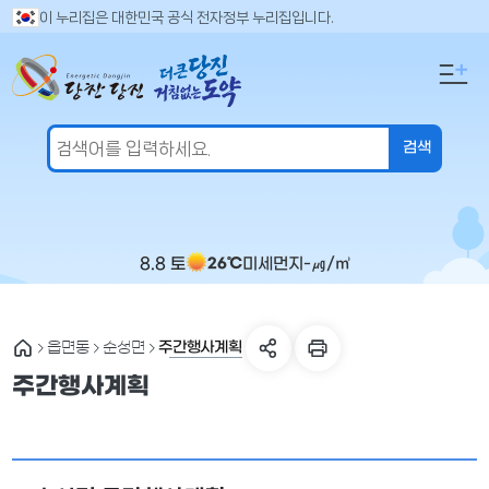
만
검
이 누리집은 대한민국 공식 전자정부 누리집입니다.
색
족
어
도
입
의
력
견
을
입
력
해
주
8.8 토
미세먼지
-
㎍/㎥
26℃
세
요
주간행사계획
읍면동
순성면
주간행사계획