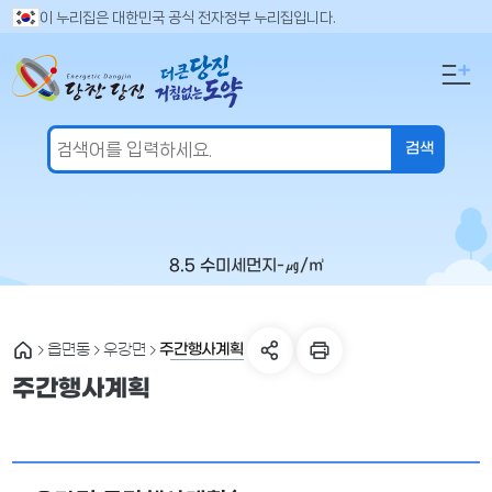
만
검
이 누리집은 대한민국 공식 전자정부 누리집입니다.
색
족
어
도
입
의
력
견
을
입
력
해
주
8.5 수
미세먼지
-
㎍/㎥
세
요
주간행사계획
읍면동
우강면
주간행사계획