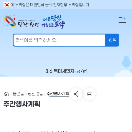
만
검
이 누리집은 대한민국 공식 전자정부 누리집입니다.
색
족
어
도
입
의
력
견
을
입
력
해
주
8.6 목
미세먼지
-
㎍/㎥
세
요
주간행사계획
읍면동
당진 2동
주간행사계획