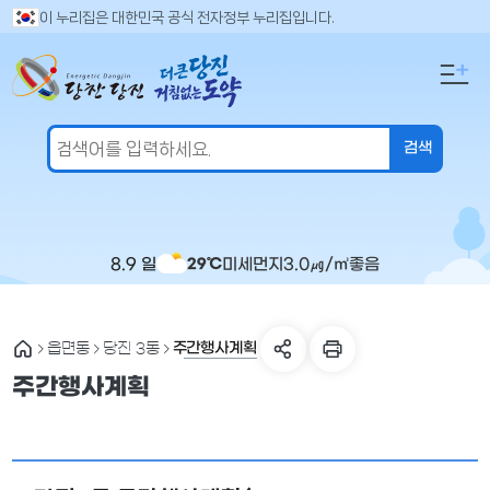
만
검
이 누리집은 대한민국 공식 전자정부 누리집입니다.
색
족
어
도
입
의
력
견
을
입
력
해
주
8.9 일
미세먼지
3.0
㎍/㎥
좋음
29℃
세
요
주간행사계획
읍면동
당진 3동
주간행사계획