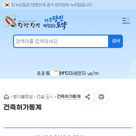
만
검
이 누리집은 대한민국 공식 전자정부 누리집입니다.
색
족
어
도
입
의
력
견
을
입
력
해
주
8.8 토
미세먼지
-
㎍/㎥
29℃
세
요
건축허가통계
분야별정보
건설 도시
건축허가통계