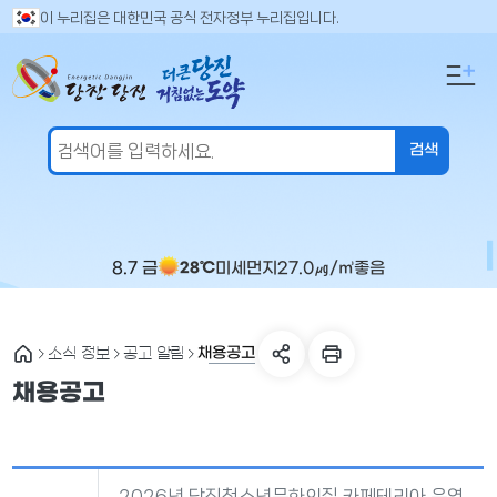
만
검
이 누리집은 대한민국 공식 전자정부 누리집입니다.
색
족
어
도
입
의
력
견
을
입
력
해
주
8.7 금
미세먼지
27.0
㎍/㎥
좋음
28℃
세
요
채용공고
소식 정보
공고 알림
채용공고
2026년 당진청소년문화의집 카페테리아 운영