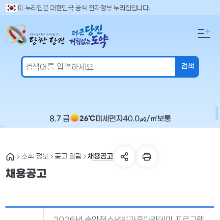
만
검
이 누리집은 대한민국 공식 전자정부 누리집입니다.
색
족
어
도
입
의
력
견
을
입
력
해
주
8.7 금
미세먼지
40.0
㎍/㎥
보통
26℃
세
요
채용공고
소식 정보
공고 알림
채용공고
2026년 송악청소년방과후아카데미 프로그램