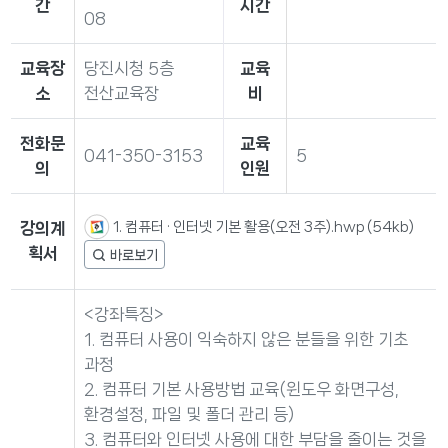
간
시간
08
교육장
당진시청 5층
교육
소
전산교육장
비
전화문
교육
041-350-3153
5
의
인원
1. 컴퓨터 · 인터넷 기본 활용(오전 3주).hwp
(54kb)
강의계
획서
<강좌특징>
1. 컴퓨터 사용이 익숙하지 않은 분들을 위한 기초
과정
2. 컴퓨터 기본 사용방법 교육(윈도우 화면구성,
환경설정, 파일 및 폴더 관리 등)
3. 컴퓨터와 인터넷 사용에 대한 부담을 줄이는 것을