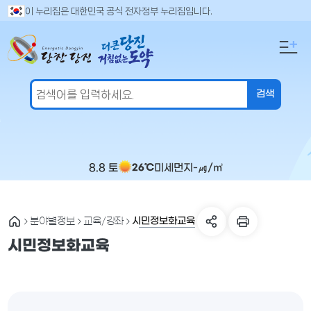
만
검
이 누리집은 대한민국 공식 전자정부 누리집입니다.
색
족
어
도
입
의
력
견
을
입
력
해
주
8.8 토
미세먼지
-
㎍/㎥
26℃
세
요
시민정보화교육
분야별정보
교육/강좌
시민정보화교육