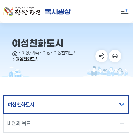
만
족
도
의
견
을
여성친화도시
입
여성/가족
여성
여성친화도시
력
여성친화도시
해
주
세
요
여성친화도시
비전과 목표