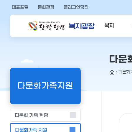
열
만
기
대표포털
문화관광
플러그인당진
족
버
튼
도
복지
의
견
을
소식
입
력
다문화
해
주
다문화
세
다문화가족지원
요
다문화 가족 현황
다문화가족 지원