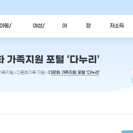
아동/
여성/
어
장
저소득
청소년
가족
르
애
층/자활
 가족지원 포털 ‘다누리’
신
인
다문화 가족지원 포털 ‘다누리’
가족지원
다문화가족 지원