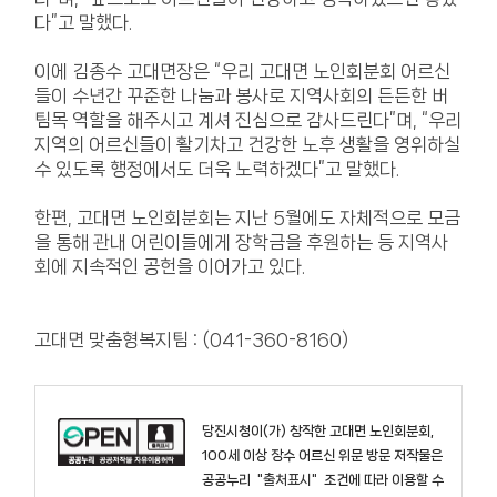
다”고 말했다.
이에 김종수 고대면장은 “우리 고대면 노인회분회 어르신
들이 수년간 꾸준한 나눔과 봉사로 지역사회의 든든한 버
팀목 역할을 해주시고 계셔 진심으로 감사드린다”며, “우리
지역의 어르신들이 활기차고 건강한 노후 생활을 영위하실
수 있도록 행정에서도 더욱 노력하겠다”고 말했다.
한편, 고대면 노인회분회는 지난 5월에도 자체적으로 모금
을 통해 관내 어린이들에게 장학금을 후원하는 등 지역사
회에 지속적인 공헌을 이어가고 있다.
고대면 맞춤형복지팀 : (041-360-8160)
당진시청
이(가) 창작한
고대면 노인회분회,
100세 이상 장수 어르신 위문 방문
저작물은
공공누리
"출처표시"
조건에 따라 이용할 수