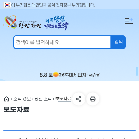
만
검
이 누리집은 대한민국 공식 전자정부 누리집입니다.
색
족
어
도
입
의
력
견
을
입
력
해
주
8.8 토
미세먼지
-
㎍/㎥
26℃
세
요
보도자료
소식 정보
당진 소식
보도자료