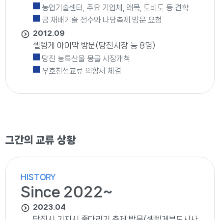
농업기술센터, 주요 기업체, 왜목, 도비도 등 견학
콩 재배기술 전수와 나담축제 방문 요청
2012.09
셀렝게 아이막 방문(당진시장 등 8명)
당진 농특산물 몽골 시장개척
우호친선교류 의향서 체결
그간의 교류 상황
HISTORY
Since 2022~
2023.04
당진시 기지시 줄다리기 축제 방문(셀렝게부도시사