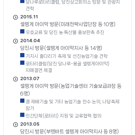
당나루로타리클럽, 당진상고회의소 방문 및 관광지
견학
2015.11
셀렝게 아이막 방문(미래전략사업단장 등 10명)
우호교류 및 당진 농·특산물 홍보판촉 추진
2014.04
당진시 방문(셀렝게 아이막지사 등 14명)
기지시 줄다리기 축제 및 선진농업기술 견학
로타리클럽(당진 당나루-몽골 셀렝게아이막)
자매결연 체결
2013.07
셀렝게 아이막 방문(농업기술센터 기술보급과장 등
6명)
콩 재배기술 및 기타 농업기술 전수 논의, 나담축제
참가
민간단체(로터리) 지원 및 교류협력 협의
2013.05
당진시 방문(부렌바트 셀렝게 아이막지사 등 8명)