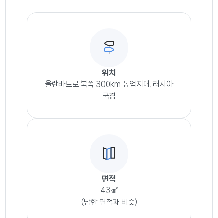
위치
울란바트로 북쪽 300km 농업지대, 러시아
국경
면적
43㎢
(남한 면적과 비슷)