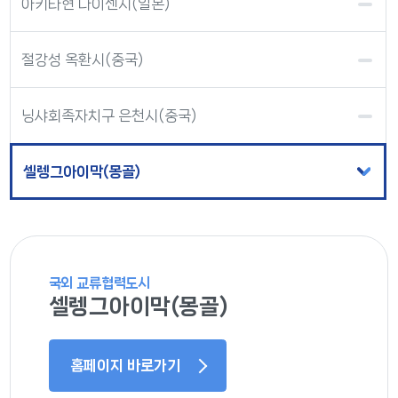
아키타현 다이센시(일본)
절강성 옥환시(중국)
닝샤회족자치구 은천시(중국)
셀렝그아이막(몽골)
국외 교류협력도시
셀렝그아이막(몽골)
홈페이지 바로가기