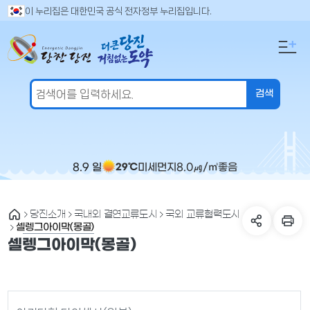
만
검
이 누리집은 대한민국 공식 전자정부 누리집입니다.
색
족
어
도
입
의
력
견
을
입
력
해
주
8.9 일
미세먼지
8.0
㎍/㎥
좋음
29℃
세
요
당진소개
국내외 결연교류도시
국외 교류협력도시
셀렝그아이막(몽골)
셀렝그아이막(몽골)