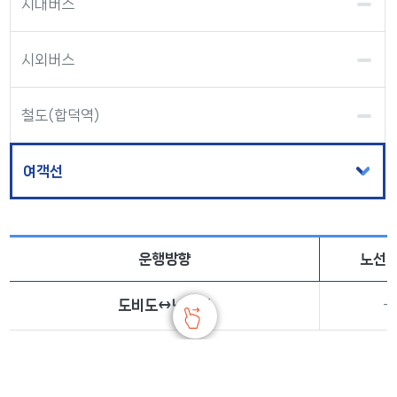
시내버스
시외버스
철도(합덕역)
여객선
운행방향
노선
도비도↔난지도
-