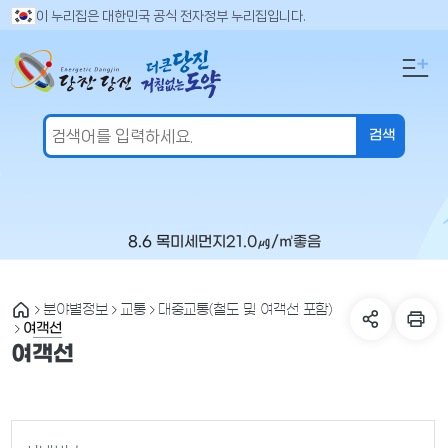
만
검
이 누리집은 대한민국 공식 전자정부 누리집입니다.
색
족
어
도
입
의
력
견
을
입
력
해
주
8.6 목
미세먼지
21.0
㎍/㎥
좋음
세
요
분야별정보
교통
대중교통(철도 및 여객선 포함)
여객선
여객선