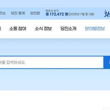
당진시 인구
건소
당진 통계
당진팜
총
172,472
명
(2026년 7월 말 기준)
내
소통 참여
소식 정보
당진소개
분야별정보