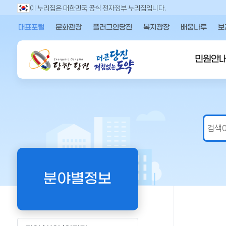
만
이 누리집은 대한민국 공식 전자정부 누리집입니다.
족
대표포털
문화관광
플러그인당진
복지광장
배움나루
보
도
의
견
민원안
을
입
력
해
주
세
요
분야별정보