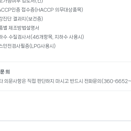
도가능여부 검토서(건)
ACCP인증 접수증(HACCP 의무대상품목)
강진단 결과지(보건증)
품별 제조방법설명서
하수 수질검사서(46개항목, 지하수 사용시)
스안전검사필증(LPG사용시)
 문 의
타 의문사항은 직접 판단하지 마시고 반드시 전화문의(360-6652~