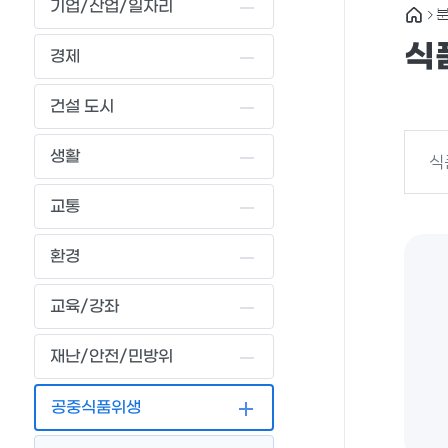
기업/산업/일자리
식
경제
건설 도시
생활
식
교통
환경
교육/강좌
재난/안전/민방위
공중식품위생