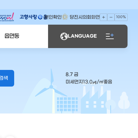
본인확인
당진시의회
화면
100%
읍면동
LANGUAGE
8.7 금
미세먼지
13.0
㎍/㎥
좋음