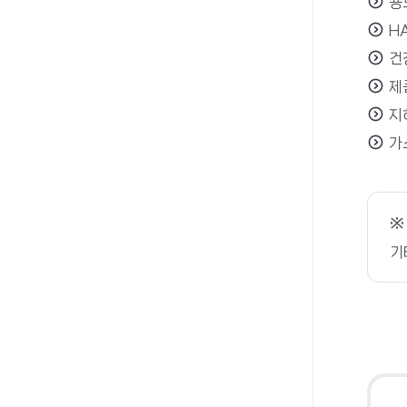
용
H
건
제
지
가
※
기