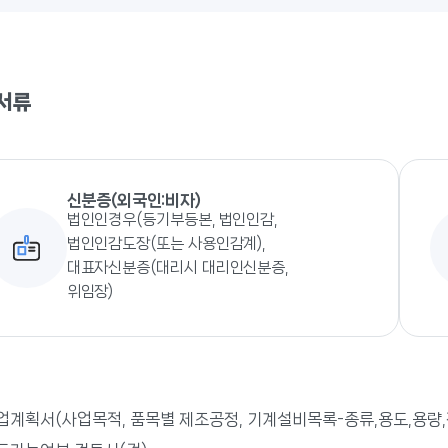
서류
신분증(외국인:비자)
법인인경우(등기부등본, 법인인감,
법인인감도장(또는 사용인감계),
대표자신분증(대리시 대리인신분증,
위임장)
업계획서(사업목적, 품목별 제조공정, 기계설비목록-종류,용도,용량,