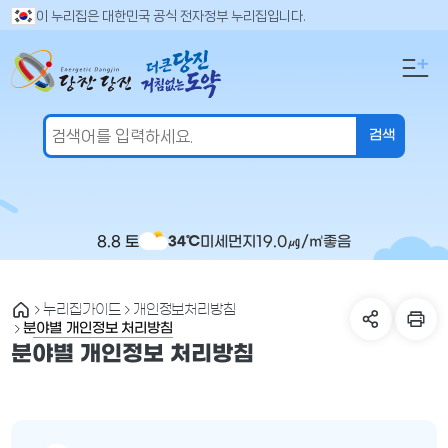
만
검
이 누리집은 대한민국 공식 전자정부 누리집입니다.
색
족
어
도
입
의
력
견
을
입
력
해
주
8.8 토
미세먼지
19.0
㎍/㎥
좋음
34℃
세
요
누리집가이드
개인정보처리방침
분야별 개인정보 처리방침
분야별 개인정보 처리방침