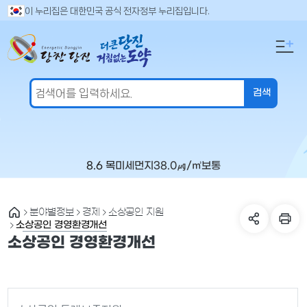
만
검
이 누리집은 대한민국 공식 전자정부 누리집입니다.
색
족
어
도
입
의
력
견
을
입
력
해
주
8.6 목
미세먼지
38.0
㎍/㎥
보통
세
요
분야별정보
경제
소상공인 지원
소상공인 경영환경개선
소상공인 경영환경개선