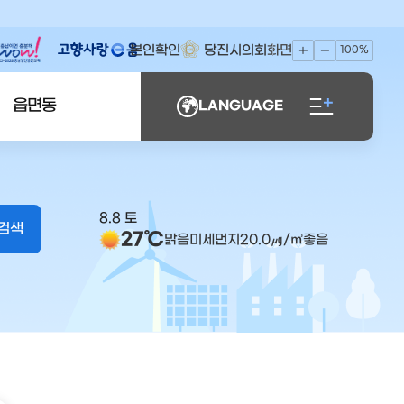
본인확인
당진시의회
화면
100%
읍면동
LANGUAGE
8.8 토
27℃
맑음
미세먼지
20.0
㎍/㎥
좋음