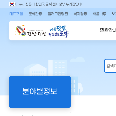
만
이 누리집은 대한민국 공식 전자정부 누리집입니다.
족
대표포털
문화관광
플러그인당진
복지광장
배움나루
보
도
의
견
민원안
을
입
력
해
주
세
요
분야별정보