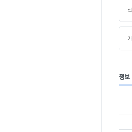
신
가
정보