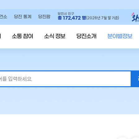
당진시 인구
건소
당진 통계
당진팜
총
172,472
명
(2026년 7월 말 기준)
내
소통 참여
소식 정보
당진소개
분야별정보