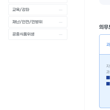
교육/강좌
재난/안전/민방위
의무
공중식품위생
과
자
과