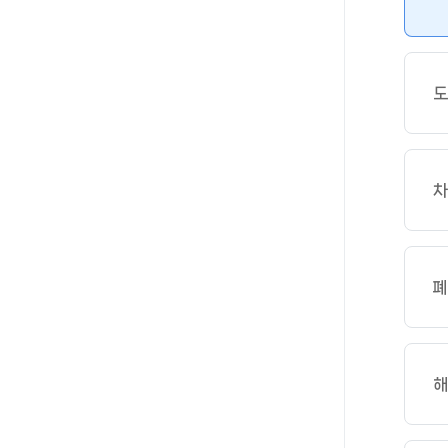
도
차
폐
해