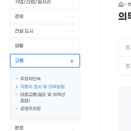
기업/산업/일자리
의
경제
건설 도시
생활
정
교통
정
주정차단속
자동차 검사 및 의무보험
대중교통(철도 및 여객선
포함)
공영주차장
환경