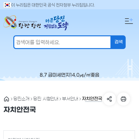
만
검
이 누리집은 대한민국 공식 전자정부 누리집입니다.
색
족
어
도
입
의
력
견
을
입
력
해
주
8.7 금
미세먼지
14.0
㎍/㎥
좋음
세
요
자치안전국
당진소개
당진 시청안내
부서안내
자치안전국