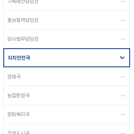
기획예산담당관
홍보협력담당관
감사법무담당관
자치안전국
경제국
농업환경국
문화복지국
건설도시국